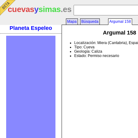
cuevas
y
simas
.es
Mapa
Búsqueda
Argumal 158
Planeta Espeleo
Argumal 158
Localización: Miera (Cantabria), Esp
Tipo: Cueva
Geología: Caliza
Estado: Permiso necesario