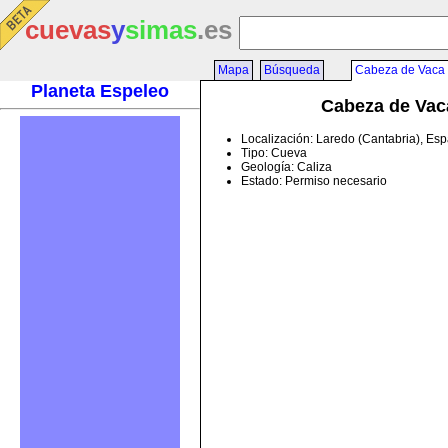
cuevas
y
simas
.es
Mapa
Búsqueda
Cabeza de Vaca
Planeta Espeleo
Cabeza de Vac
Localización: Laredo (Cantabria), Es
Tipo: Cueva
Geología: Caliza
Estado: Permiso necesario