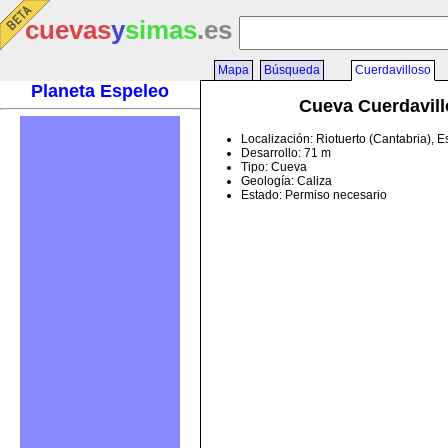
cuevas
y
simas
.es
Mapa
Búsqueda
Cuerdavilloso
Planeta Espeleo
Cueva Cuerdavil
Localización: Riotuerto (Cantabria), 
Desarrollo: 71 m
Tipo: Cueva
Geología: Caliza
Estado: Permiso necesario