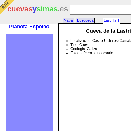
cuevas
y
simas
.es
Mapa
Búsqueda
Lastrilla II
Planeta Espeleo
Cueva de la Lastril
Localización: Castro-Urdiales (Cantab
Tipo: Cueva
Geología: Caliza
Estado: Permiso necesario