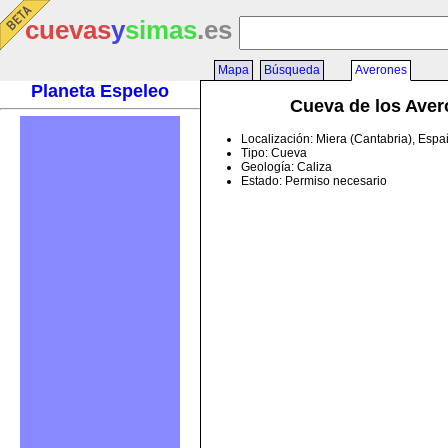
cuevas
y
simas
.es
Mapa
Búsqueda
Averones
Planeta Espeleo
Cueva de los Ave
Localización: Miera (Cantabria), Esp
Tipo: Cueva
Geología: Caliza
Estado: Permiso necesario