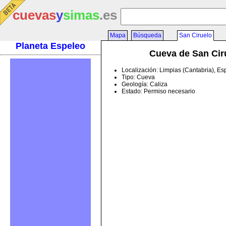
cuevas
y
simas
.es
Mapa
Búsqueda
San Ciruelo
Planeta Espeleo
Cueva de San Cir
Localización: Limpias (Cantabria), E
Tipo: Cueva
Geología: Caliza
Estado: Permiso necesario