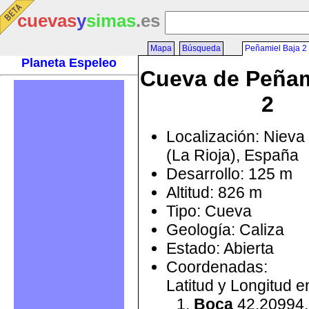
cuevas
y
simas
.es
Mapa
Búsqueda
Peñamiel Baja 2
Planeta Espeleo
Cueva de Peñam
2
Localización: Niev
(La Rioja), España
Desarrollo: 125 m
Altitud: 826 m
Tipo: Cueva
Geología: Caliza
Estado: Abierta
Coordenadas:
Latitud y Longitud 
Boca
42.20994,