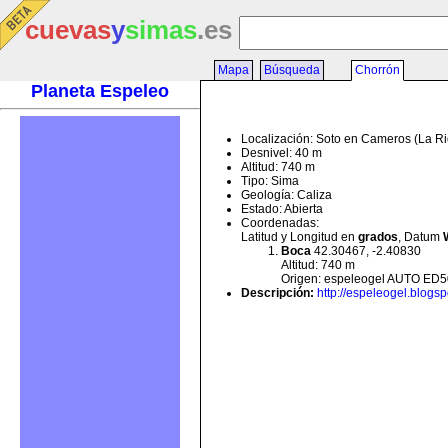
cuevas
y
simas
.es
Mapa
Búsqueda
Chorrón
Planeta Espeleo
Localización: Soto en Cameros (La Ri
Desnivel: 40 m
Altitud: 740 m
Tipo: Sima
Geología: Caliza
Estado: Abierta
Coordenadas:
Latitud y Longitud en
grados
, Datum
Boca
42.30467, -2.40830
Altitud: 740 m
Origen: espeleogel AUTO ED5
Descripción
:
http://espeleogel.blogs