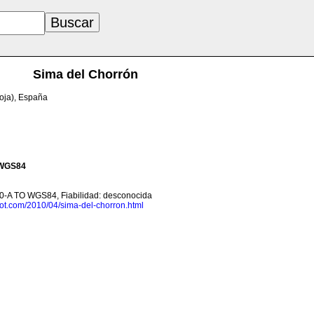
Sima del Chorrón
oja), España
WGS84
0-A TO WGS84, Fiabilidad: desconocida
pot.com/2010/04/sima-del-chorron.html