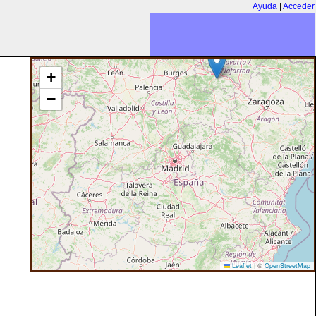
Ayuda
|
Acceder
+
−
Leaflet
|
©
OpenStreetMap