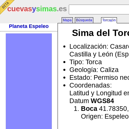
cuevas
y
simas
.es
Mapa
Búsqueda
Torcajón
Planeta Espeleo
Sima del Tor
Localización: Casare
Castilla y León (Es
Tipo: Torca
Geología: Caliza
Estado: Permiso ne
Coordenadas:
Latitud y Longitud 
Datum
WGS84
Boca
41.78350,
Origen: Espeleok