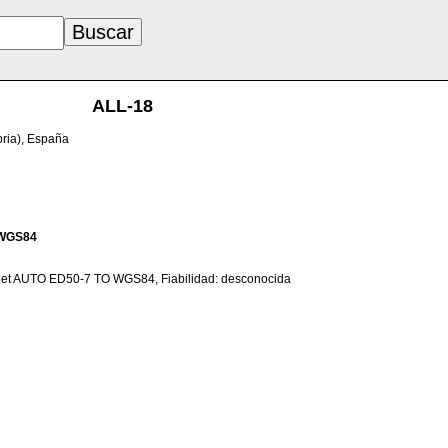
ALL-18
bria), España
WGS84
net AUTO ED50-7 TO WGS84, Fiabilidad: desconocida