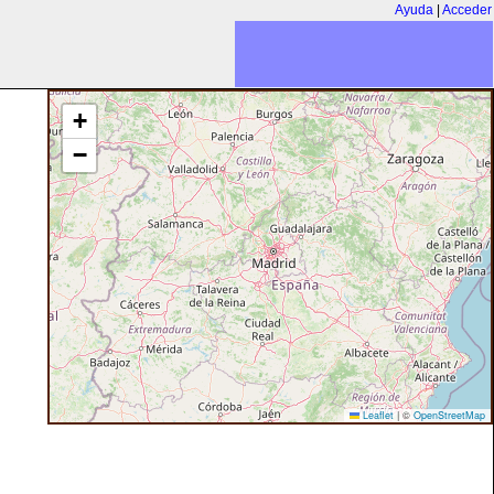
Ayuda
|
Acceder
+
−
Leaflet
|
©
OpenStreetMap