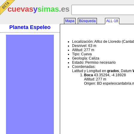
cuevas
y
simas
.es
Mapa
Búsqueda
ALL-18
Planeta Espeleo
Localización: Alfoz de Lloredo (Canta
Desnivel: 63 m
Altitud: 277 m
Tipo: Cueva
Geología: Caliza
Estado: Permiso necesario
Coordenadas:
Latitud y Longitud en
grados
, Datum
Boca
43.35294, -4.18928
Altitud: 277 m
Origen: BD espeleocantabria.