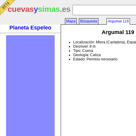
cuevas
y
simas
.es
Mapa
Búsqueda
Argumal 119
Planeta Espeleo
Argumal 119
Localización: Miera (Cantabria), Esp
Desnivel: 8 m
Tipo: Cueva
Geología: Caliza
Estado: Permiso necesario