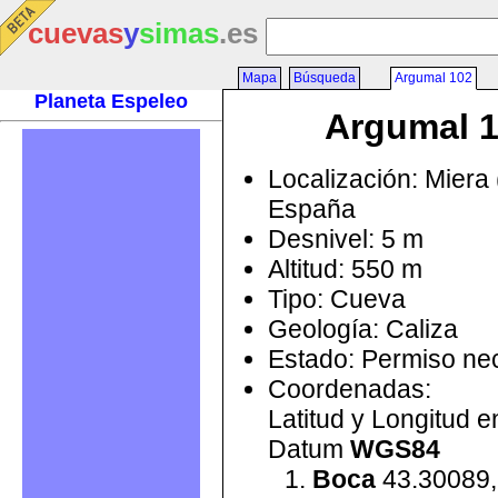
cuevas
y
simas
.es
Mapa
Búsqueda
Argumal 102
Planeta Espeleo
Argumal 
Localización: Miera 
España
Desnivel: 5 m
Altitud: 550 m
Tipo: Cueva
Geología: Caliza
Estado: Permiso ne
Coordenadas:
Latitud y Longitud 
Datum
WGS84
Boca
43.30089,