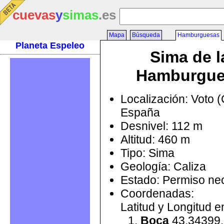
cuevas
y
simas
.es
Mapa
Búsqueda
Hamburguesas
Planeta Espeleo
Sima de l
Hamburgue
Localización: Voto (
España
Desnivel: 112 m
Altitud: 460 m
Tipo: Sima
Geología: Caliza
Estado: Permiso ne
Coordenadas:
Latitud y Longitud 
Boca
43.34399,