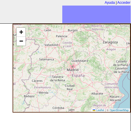
Ayuda
|
Acceder
+
−
Leaflet
|
©
OpenStreetMap