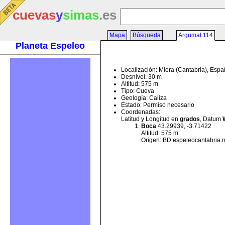
cuevas
y
simas
.es
Mapa
Búsqueda
Argumal 114
Planeta Espeleo
Localización: Miera (Cantabria), Esp
Desnivel: 30 m
Altitud: 575 m
Tipo: Cueva
Geología: Caliza
Estado: Permiso necesario
Coordenadas:
Latitud y Longitud en
grados
, Datum
Boca
43.29939, -3.71422
Altitud: 575 m
Origen: BD espeleocantabria.