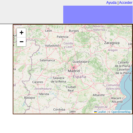
Ayuda
|
Acceder
+
−
Leaflet
|
©
OpenStreetMap