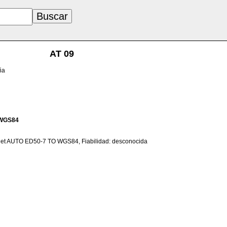
AT 09
ña
WGS84
net AUTO ED50-7 TO WGS84, Fiabilidad: desconocida