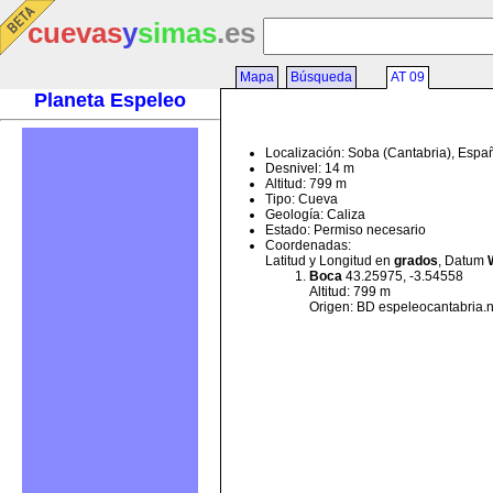
cuevas
y
simas
.es
Mapa
Búsqueda
AT 09
Planeta Espeleo
Localización: Soba (Cantabria), Espa
Desnivel: 14 m
Altitud: 799 m
Tipo: Cueva
Geología: Caliza
Estado: Permiso necesario
Coordenadas:
Latitud y Longitud en
grados
, Datum
Boca
43.25975, -3.54558
Altitud: 799 m
Origen: BD espeleocantabria.