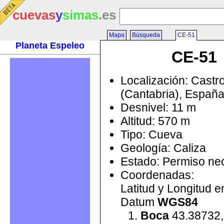
cuevas
y
simas
.es
Mapa
Búsqueda
CE-51
Planeta Espeleo
CE-51
Localización: Castr
(Cantabria), Españ
Desnivel: 11 m
Altitud: 570 m
Tipo: Cueva
Geología: Caliza
Estado: Permiso ne
Coordenadas:
Latitud y Longitud 
Datum
WGS84
Boca
43.38732,