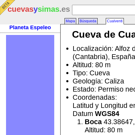
cuevas
y
simas
.es
Mapa
Búsqueda
Cualventi
Planeta Espeleo
Cueva de Cua
Localización: Alfoz 
(Cantabria), Españ
Altitud: 80 m
Tipo: Cueva
Geología: Caliza
Estado: Permiso ne
Coordenadas:
Latitud y Longitud 
Datum
WGS84
Boca
43.38647,
Altitud: 80 m