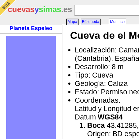
cuevas
y
simas
.es
Mapa
Búsqueda
Montuco
Planeta Espeleo
Cueva de el M
Localización: Cama
(Cantabria), Españ
Desarrollo: 8 m
Tipo: Cueva
Geología: Caliza
Estado: Permiso ne
Coordenadas:
Latitud y Longitud 
Datum
WGS84
Boca
43.41285,
Origen: BD esp