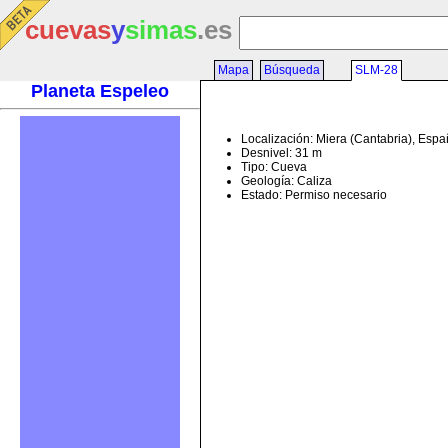
cuevas
y
simas
.es
Mapa
Búsqueda
SLM-28
Planeta Espeleo
Localización: Miera (Cantabria), Esp
Desnivel: 31 m
Tipo: Cueva
Geología: Caliza
Estado: Permiso necesario