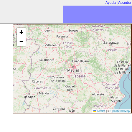
Ayuda
|
Acceder
+
−
Leaflet
|
©
OpenStreetMap