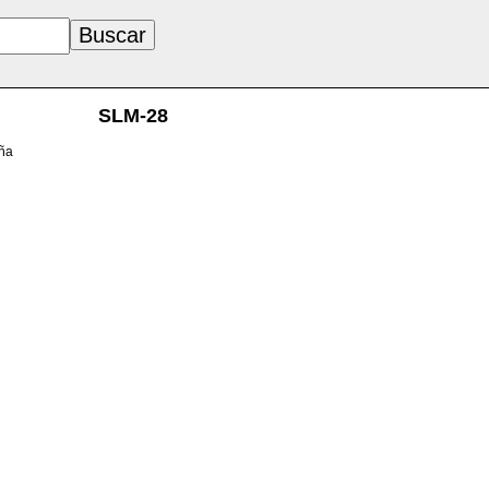
SLM-28
aña