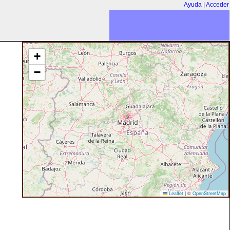
Ayuda
|
Acceder
+
−
Leaflet
|
©
OpenStreetMap