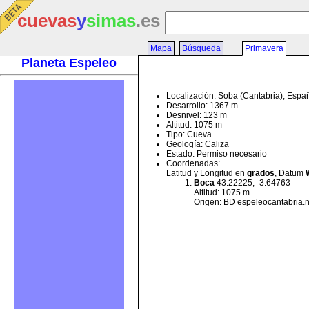
cuevas
y
simas
.es
Mapa
Búsqueda
Primavera
Planeta Espeleo
Localización: Soba (Cantabria), Espa
Desarrollo: 1367 m
Desnivel: 123 m
Altitud: 1075 m
Tipo: Cueva
Geología: Caliza
Estado: Permiso necesario
Coordenadas:
Latitud y Longitud en
grados
, Datum
Boca
43.22225, -3.64763
Altitud: 1075 m
Origen: BD espeleocantabria.