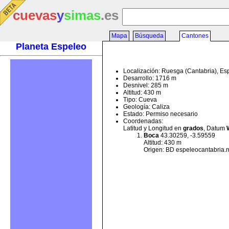
cuevas
y
simas
.es
Mapa
Búsqueda
Cantones
Planeta Espeleo
Localización: Ruesga (Cantabria), E
Desarrollo: 1716 m
Desnivel: 285 m
Altitud: 430 m
Tipo: Cueva
Geología: Caliza
Estado: Permiso necesario
Coordenadas:
Latitud y Longitud en
grados
, Datum
Boca
43.30259, -3.59559
Altitud: 430 m
Origen: BD espeleocantabria.