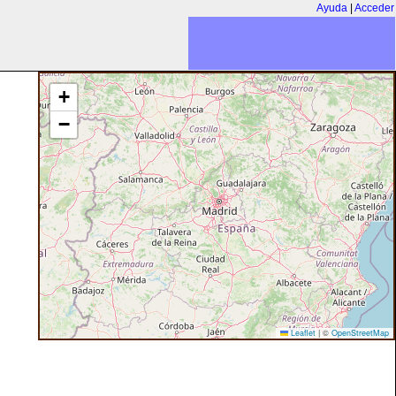
Ayuda
|
Acceder
+
−
Leaflet
|
©
OpenStreetMap