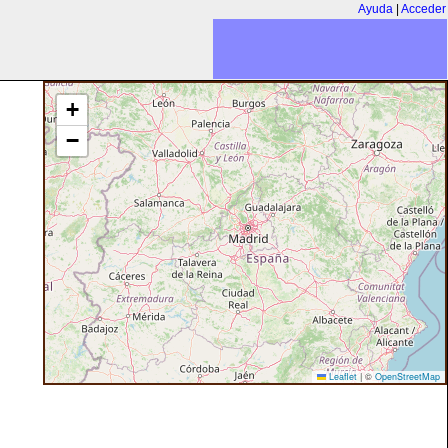
Ayuda
|
Acceder
+
−
Leaflet
|
©
OpenStreetMap