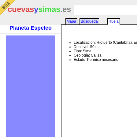
cuevas
y
simas
.es
Mapa
Búsqueda
Ruela
Planeta Espeleo
Localización: Riotuerto (Cantabria), 
Desnivel: 50 m
Tipo: Sima
Geología: Caliza
Estado: Permiso necesario