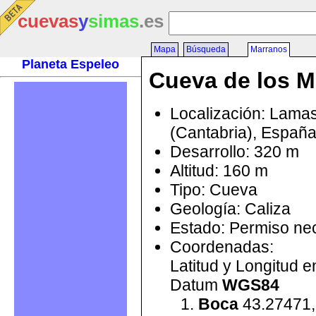
cuevas
y
simas
.es
Mapa
Búsqueda
Marranos
Planeta Espeleo
Cueva de los M
Localización: Lama
(Cantabria), Españ
Desarrollo: 320 m
Altitud: 160 m
Tipo: Cueva
Geología: Caliza
Estado: Permiso ne
Coordenadas:
Latitud y Longitud 
Datum
WGS84
Boca
43.27471,