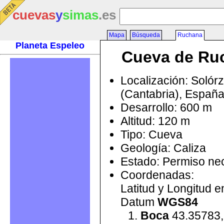
cuevas
y
simas
.es
Mapa
Búsqueda
Ruchana
Planeta Espeleo
Cueva de Ru
Localización: Solór
(Cantabria), Españ
Desarrollo: 600 m
Altitud: 120 m
Tipo: Cueva
Geología: Caliza
Estado: Permiso ne
Coordenadas:
Latitud y Longitud 
Datum
WGS84
Boca
43.35783,