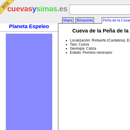
cuevas
y
simas
.es
Mapa
Búsqueda
Peña de la Cavad
Planeta Espeleo
Cueva de la Peña de la
Localización: Riotuerto (Cantabria), 
Tipo: Cueva
Geología: Caliza
Estado: Permiso necesario