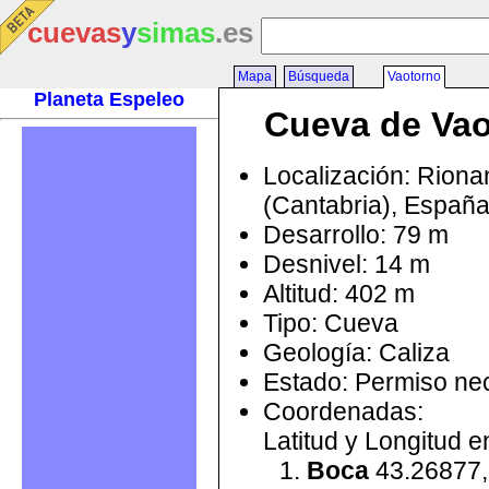
cuevas
y
simas
.es
Mapa
Búsqueda
Vaotorno
Planeta Espeleo
Cueva de Va
Localización: Rion
(Cantabria), Españ
Desarrollo: 79 m
Desnivel: 14 m
Altitud: 402 m
Tipo: Cueva
Geología: Caliza
Estado: Permiso ne
Coordenadas:
Latitud y Longitud 
Boca
43.26877,