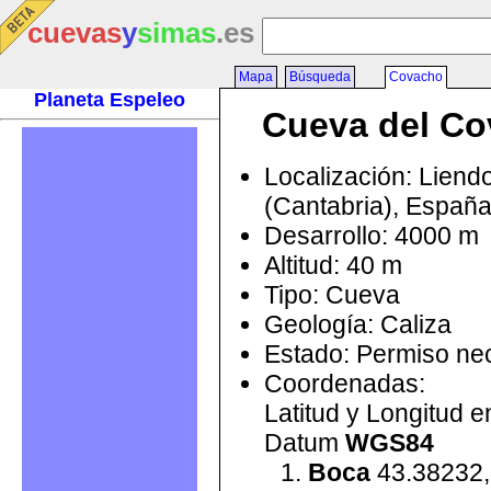
cuevas
y
simas
.es
Mapa
Búsqueda
Covacho
Planeta Espeleo
Cueva del C
Localización: Liend
(Cantabria), Españ
Desarrollo: 4000 m
Altitud: 40 m
Tipo: Cueva
Geología: Caliza
Estado: Permiso ne
Coordenadas:
Latitud y Longitud 
Datum
WGS84
Boca
43.38232,