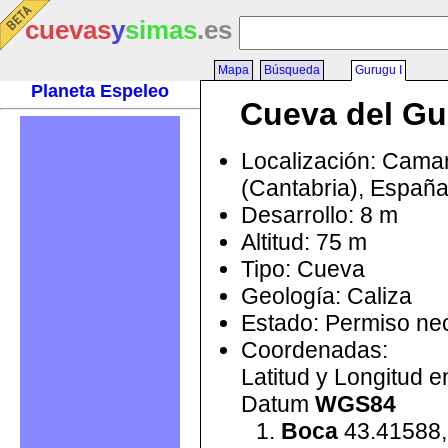
cuevas
y
simas
.es
Mapa
Búsqueda
Gurugu I
Planeta Espeleo
Cueva del Gu
Localización: Cama
(Cantabria), Españ
Desarrollo: 8 m
Altitud: 75 m
Tipo: Cueva
Geología: Caliza
Estado: Permiso ne
Coordenadas:
Latitud y Longitud 
Datum
WGS84
Boca
43.41588,