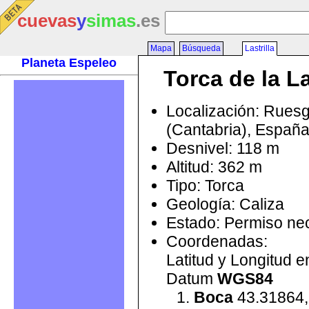
cuevas
y
simas
.es
Mapa
Búsqueda
Lastrilla
Planeta Espeleo
Torca de la La
Localización: Rues
(Cantabria), Españ
Desnivel: 118 m
Altitud: 362 m
Tipo: Torca
Geología: Caliza
Estado: Permiso ne
Coordenadas:
Latitud y Longitud 
Datum
WGS84
Boca
43.31864,