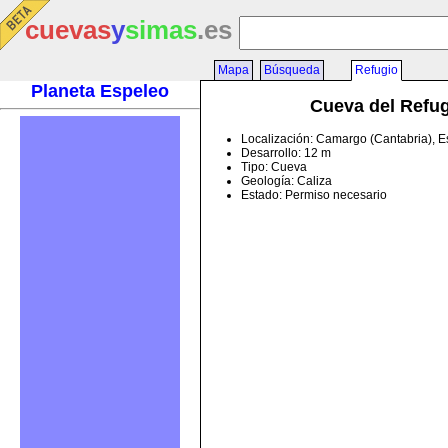
cuevas
y
simas
.es
Mapa
Búsqueda
Refugio
Planeta Espeleo
Cueva del Refu
Localización: Camargo (Cantabria), 
Desarrollo: 12 m
Tipo: Cueva
Geología: Caliza
Estado: Permiso necesario