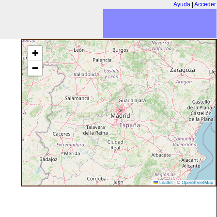
Ayuda
|
Acceder
+
−
Leaflet
|
©
OpenStreetMap