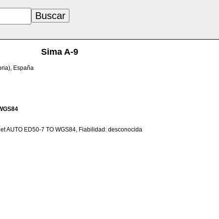
Sima A-9
bria), España
WGS84
net AUTO ED50-7 TO WGS84, Fiabilidad: desconocida