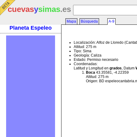
cuevas
y
simas
.es
Mapa
Búsqueda
A-9
Planeta Espeleo
Localización: Alfoz de Lloredo (Canta
Altitud: 275 m
Tipo: Sima
Geología: Caliza
Estado: Permiso necesario
Coordenadas:
Latitud y Longitud en
grados
, Datum
Boca
43.35581, -4.22359
Altitud: 275 m
Origen: BD espeleocantabria.