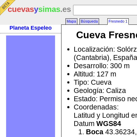
cuevas
y
simas
.es
Mapa
Búsqueda
Fresnedo 1
Planeta Espeleo
Cueva Fresn
Localización: Solór
(Cantabria), Españ
Desarrollo: 300 m
Altitud: 127 m
Tipo: Cueva
Geología: Caliza
Estado: Permiso ne
Coordenadas:
Latitud y Longitud 
Datum
WGS84
Boca
43.36234,