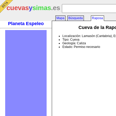
cuevas
y
simas
.es
Mapa
Búsqueda
Raposa
Planeta Espeleo
Cueva de la Rap
Localización: Lamasón (Cantabria), 
Tipo: Cueva
Geología: Caliza
Estado: Permiso necesario