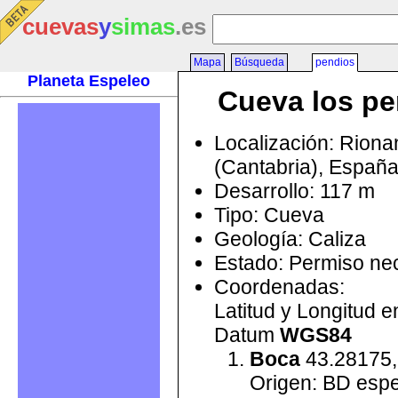
cuevas
y
simas
.es
Mapa
Búsqueda
pendios
Planeta Espeleo
Cueva los pe
Localización: Rion
(Cantabria), Españ
Desarrollo: 117 m
Tipo: Cueva
Geología: Caliza
Estado: Permiso ne
Coordenadas:
Latitud y Longitud 
Datum
WGS84
Boca
43.28175,
Origen: BD esp