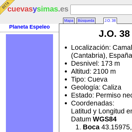
cuevas
y
simas
.es
Mapa
Búsqueda
J.O. 38
Planeta Espeleo
J.O. 38
Localización: Cama
(Cantabria), Españ
Desnivel: 173 m
Altitud: 2100 m
Tipo: Cueva
Geología: Caliza
Estado: Permiso ne
Coordenadas:
Latitud y Longitud 
Datum
WGS84
Boca
43.15975,