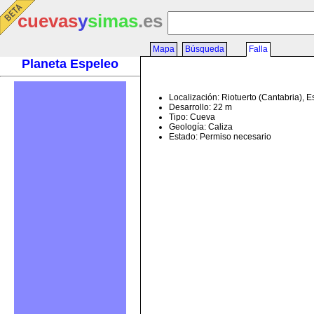
cuevas
y
simas
.es
Mapa
Búsqueda
Falla
Planeta Espeleo
Localización: Riotuerto (Cantabria), 
Desarrollo: 22 m
Tipo: Cueva
Geología: Caliza
Estado: Permiso necesario