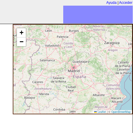
Ayuda
|
Acceder
+
−
Leaflet
|
©
OpenStreetMap