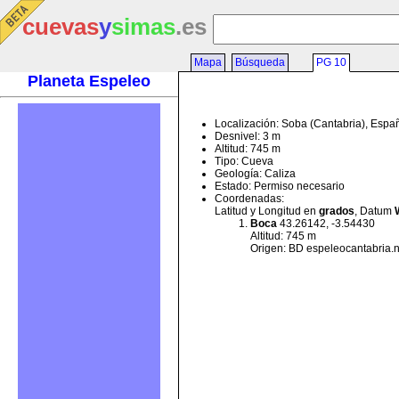
cuevas
y
simas
.es
Mapa
Búsqueda
PG 10
Planeta Espeleo
Localización: Soba (Cantabria), Espa
Desnivel: 3 m
Altitud: 745 m
Tipo: Cueva
Geología: Caliza
Estado: Permiso necesario
Coordenadas:
Latitud y Longitud en
grados
, Datum
Boca
43.26142, -3.54430
Altitud: 745 m
Origen: BD espeleocantabria.