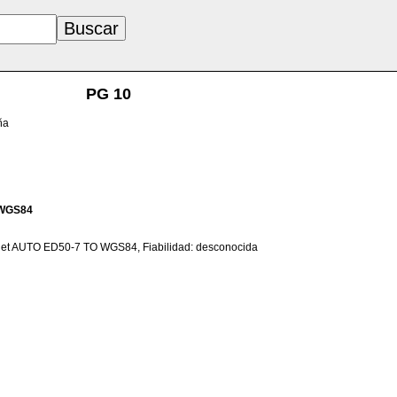
PG 10
ña
WGS84
net AUTO ED50-7 TO WGS84, Fiabilidad: desconocida