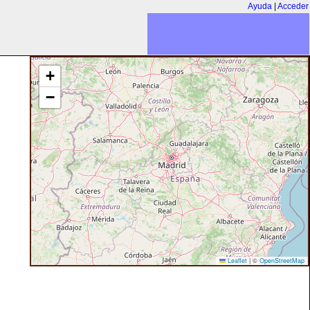
Ayuda
|
Acceder
+
−
Leaflet
|
©
OpenStreetMap