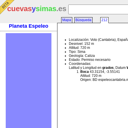
cuevas
y
simas
.es
Mapa
Búsqueda
212
Planeta Espeleo
Localización: Voto (Cantabria), Españ
Desnivel: 152 m
Altitud: 720 m
Tipo: Sima
Geología: Caliza
Estado: Permiso necesario
Coordenadas:
Latitud y Longitud en
grados
, Datum
Boca
43.31154, -3.55141
Altitud: 720 m
Origen: BD espeleocantabria.