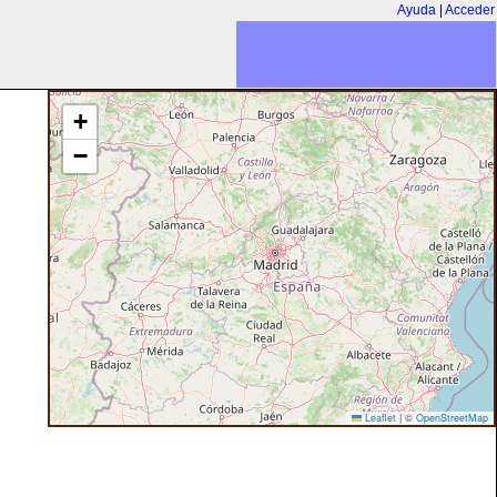
Ayuda
|
Acceder
+
−
Leaflet
|
©
OpenStreetMap