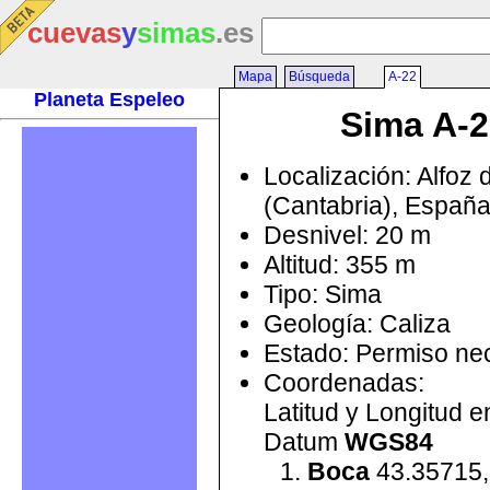
cuevas
y
simas
.es
Mapa
Búsqueda
A-22
Planeta Espeleo
Sima A-2
Localización: Alfoz 
(Cantabria), Españ
Desnivel: 20 m
Altitud: 355 m
Tipo: Sima
Geología: Caliza
Estado: Permiso ne
Coordenadas:
Latitud y Longitud 
Datum
WGS84
Boca
43.35715,