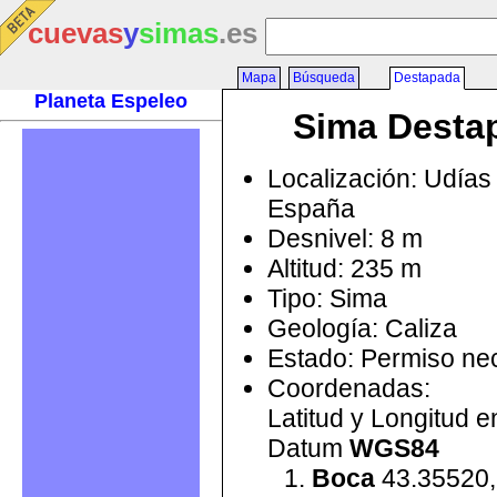
cuevas
y
simas
.es
Mapa
Búsqueda
Destapada
Planeta Espeleo
Sima Desta
Localización: Udías 
España
Desnivel: 8 m
Altitud: 235 m
Tipo: Sima
Geología: Caliza
Estado: Permiso ne
Coordenadas:
Latitud y Longitud 
Datum
WGS84
Boca
43.35520,