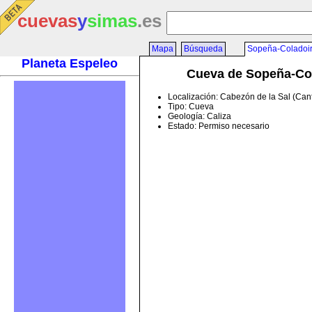
cuevas
y
simas
.es
Mapa
Búsqueda
Sopeña-Coladoi
Planeta Espeleo
Cueva de Sopeña-Co
Localización: Cabezón de la Sal (Can
Tipo: Cueva
Geología: Caliza
Estado: Permiso necesario