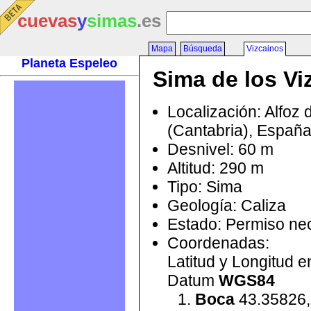
cuevas
y
simas
.es
Mapa
Búsqueda
Vizcainos
Planeta Espeleo
Sima de los Vi
Localización: Alfoz 
(Cantabria), Españ
Desnivel: 60 m
Altitud: 290 m
Tipo: Sima
Geología: Caliza
Estado: Permiso ne
Coordenadas:
Latitud y Longitud 
Datum
WGS84
Boca
43.35826,