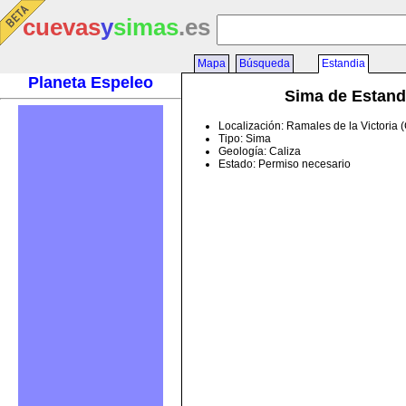
cuevas
y
simas
.es
Mapa
Búsqueda
Estandia
Planeta Espeleo
Sima de Estand
Localización: Ramales de la Victoria 
Tipo: Sima
Geología: Caliza
Estado: Permiso necesario