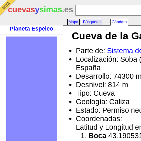
cuevas
y
simas
.es
Mapa
Búsqueda
Gándara
Planeta Espeleo
Cueva de la G
Parte de:
Sistema d
Localización: Soba 
España
Desarrollo: 74300 
Desnivel: 814 m
Tipo: Cueva
Geología: Caliza
Estado: Permiso ne
Coordenadas:
Latitud y Longitud 
Boca
43.190531