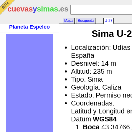
cuevas
y
simas
.es
Mapa
Búsqueda
U-27
Planeta Espeleo
Sima U-
Localización: Udías 
España
Desnivel: 14 m
Altitud: 235 m
Tipo: Sima
Geología: Caliza
Estado: Permiso ne
Coordenadas:
Latitud y Longitud 
Datum
WGS84
Boca
43.34766,