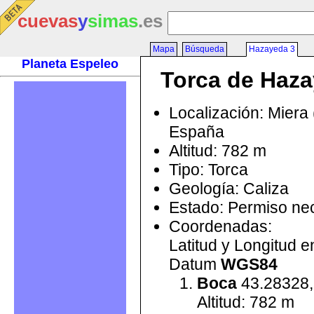
cuevas
y
simas
.es
Mapa
Búsqueda
Hazayeda 3
Planeta Espeleo
Torca de Haza
Localización: Miera 
España
Altitud: 782 m
Tipo: Torca
Geología: Caliza
Estado: Permiso ne
Coordenadas:
Latitud y Longitud 
Datum
WGS84
Boca
43.28328,
Altitud: 782 m