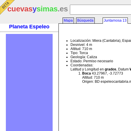
cuevas
y
simas
.es
Mapa
Búsqueda
Juntarnosa 13
Planeta Espeleo
Localización: Miera (Cantabria), Esp
Desnivel: 4 m
Altitud: 710 m
Tipo: Torca
Geología: Caliza
Estado: Permiso necesario
Coordenadas:
Latitud y Longitud en
grados
, Datum
Boca
43.27967, -3.72773
Altitud: 710 m
Origen: BD espeleocantabria.