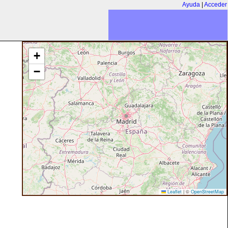
Ayuda
|
Acceder
+
−
Leaflet
|
©
OpenStreetMap