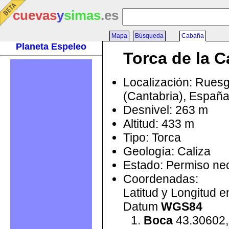
cuevas
y
simas
.es
Mapa
Búsqueda
Cabaña
Planeta Espeleo
Torca de la 
Localización: Rues
(Cantabria), Españ
Desnivel: 263 m
Altitud: 433 m
Tipo: Torca
Geología: Caliza
Estado: Permiso ne
Coordenadas:
Latitud y Longitud 
Datum
WGS84
Boca
43.30602,