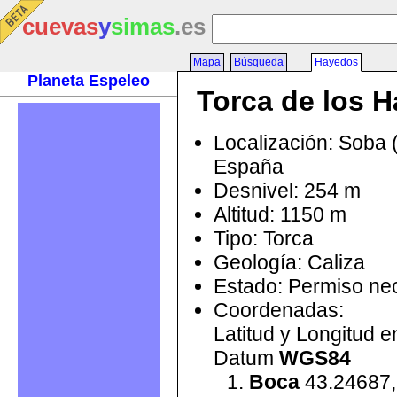
cuevas
y
simas
.es
Mapa
Búsqueda
Hayedos
Planeta Espeleo
Torca de los 
Localización: Soba 
España
Desnivel: 254 m
Altitud: 1150 m
Tipo: Torca
Geología: Caliza
Estado: Permiso ne
Coordenadas:
Latitud y Longitud 
Datum
WGS84
Boca
43.24687,