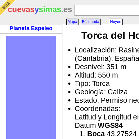
cuevas
y
simas
.es
Mapa
Búsqueda
Hoyon
Planeta Espeleo
Torca del H
Localización: Rasin
(Cantabria), Españ
Desnivel: 351 m
Altitud: 550 m
Tipo: Torca
Geología: Caliza
Estado: Permiso ne
Coordenadas:
Latitud y Longitud 
Datum
WGS84
Boca
43.27524,